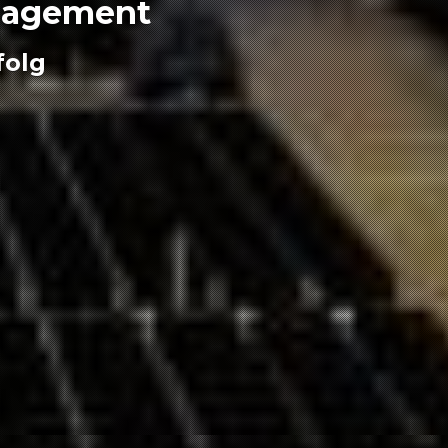
anagement
folg